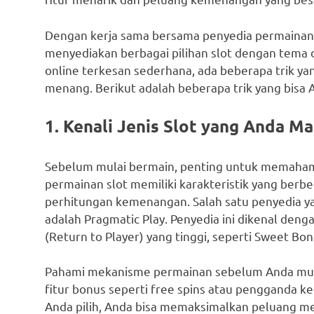
Dengan kerja sama bersama penyedia permainan 
menyediakan berbagai pilihan slot dengan tema 
online terkesan sederhana, ada beberapa trik y
menang. Berikut adalah beberapa trik yang bisa A
1.
Kenali Jenis Slot yang Anda M
Sebelum mulai bermain, penting untuk memahami 
permainan slot memiliki karakteristik yang berbed
perhitungan kemenangan. Salah satu penyedia ya
adalah Pragmatic Play. Penyedia ini dikenal den
(Return to Player) yang tinggi, seperti Sweet Bo
Pahami mekanisme permainan sebelum Anda mula
fitur bonus seperti free spins atau pengganda 
Anda pilih, Anda bisa memaksimalkan peluang m