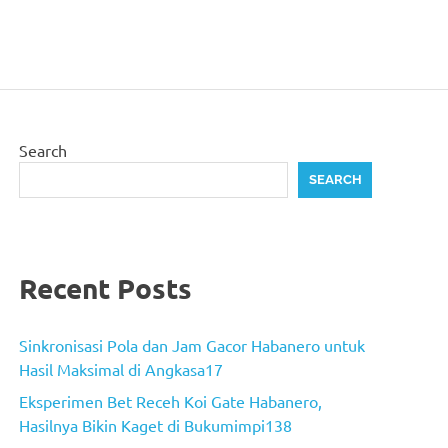
Search
SEARCH
Recent Posts
Sinkronisasi Pola dan Jam Gacor Habanero untuk
Hasil Maksimal di Angkasa17
Eksperimen Bet Receh Koi Gate Habanero,
Hasilnya Bikin Kaget di Bukumimpi138