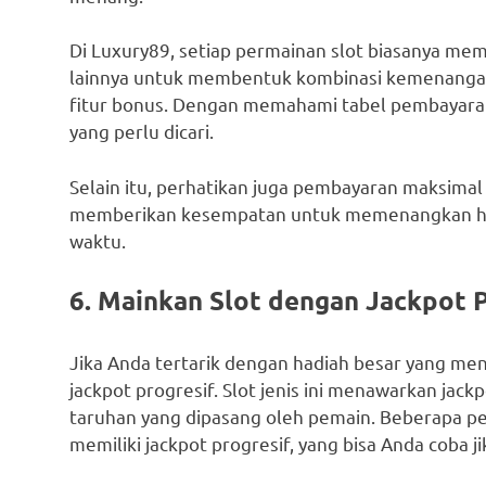
Di Luxury89, setiap permainan slot biasanya mem
lainnya untuk membentuk kombinasi kemenangan,
fitur bonus. Dengan memahami tabel pembayara
yang perlu dicari.
Selain itu, perhatikan juga pembayaran maksima
memberikan kesempatan untuk memenangkan hadia
waktu.
6.
Mainkan Slot dengan Jackpot P
Jika Anda tertarik dengan hadiah besar yang me
jackpot progresif. Slot jenis ini menawarkan jac
taruhan yang dipasang oleh pemain. Beberapa per
memiliki jackpot progresif, yang bisa Anda coba j