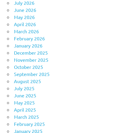
July 2026
June 2026
May 2026
April 2026
March 2026
February 2026
January 2026
December 2025
November 2025
October 2025
September 2025
August 2025
July 2025
June 2025
May 2025
April 2025
March 2025
February 2025
January 2025