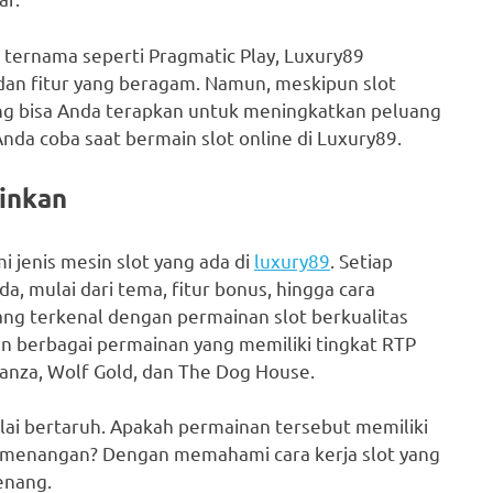
ternama seperti Pragmatic Play, Luxury89
dan fitur yang beragam. Namun, meskipun slot
ang bisa Anda terapkan untuk meningkatkan peluang
nda coba saat bermain slot online di Luxury89.
ainkan
jenis mesin slot yang ada di
luxury89
. Setiap
a, mulai dari tema, fitur bonus, hingga cara
ng terkenal dengan permainan slot berkualitas
gan berbagai permainan yang memiliki tingkat RTP
nanza, Wolf Gold, dan The Dog House.
i bertaruh. Apakah permainan tersebut memiliki
kemenangan? Dengan memahami cara kerja slot yang
enang.