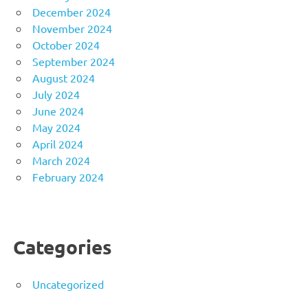
December 2024
November 2024
October 2024
September 2024
August 2024
July 2024
June 2024
May 2024
April 2024
March 2024
February 2024
Categories
Uncategorized