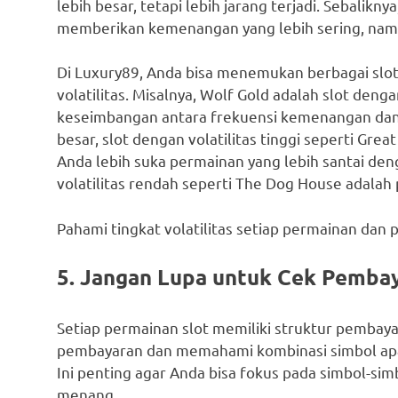
lebih besar, tetapi lebih jarang terjadi. Sebalikn
memberikan kemenangan yang lebih sering, namu
Di Luxury89, Anda bisa menemukan berbagai slot 
volatilitas. Misalnya, Wolf Gold adalah slot den
keseimbangan antara frekuensi kemenangan dan u
besar, slot dengan volatilitas tinggi seperti Gre
Anda lebih suka permainan yang lebih santai de
volatilitas rendah seperti The Dog House adalah p
Pahami tingkat volatilitas setiap permainan dan 
5.
Jangan Lupa untuk Cek Pemba
Setiap permainan slot memiliki struktur pembay
pembayaran dan memahami kombinasi simbol apa
Ini penting agar Anda bisa fokus pada simbol-si
menang.