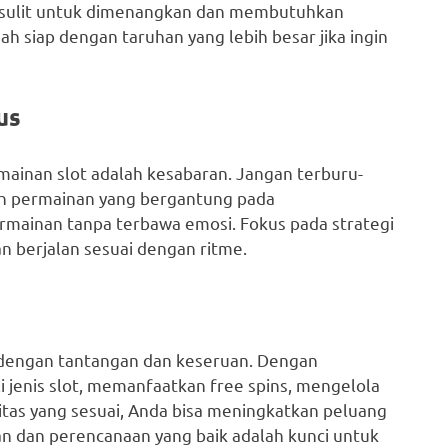
t sulit untuk dimenangkan dan membutuhkan
dah siap dengan taruhan yang lebih besar jika ingin
us
ainan slot adalah kesabaran. Jangan terburu-
lah permainan yang bergantung pada
rmainan tanpa terbawa emosi. Fokus pada strategi
n berjalan sesuai dengan ritme.
 dengan tantangan dan keseruan. Dengan
i jenis slot, memanfaatkan free spins, mengelola
itas yang sesuai, Anda bisa meningkatkan peluang
n dan perencanaan yang baik adalah kunci untuk