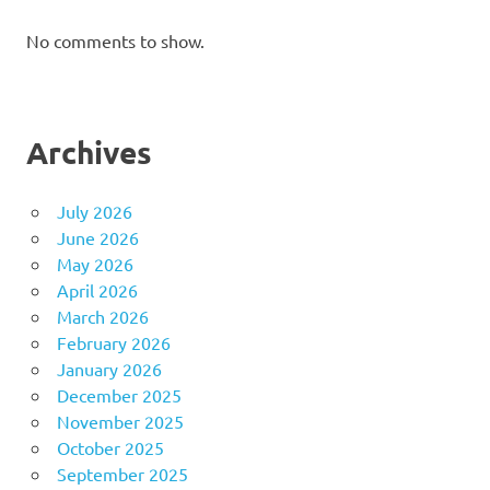
No comments to show.
Archives
July 2026
June 2026
May 2026
April 2026
March 2026
February 2026
January 2026
December 2025
November 2025
October 2025
September 2025