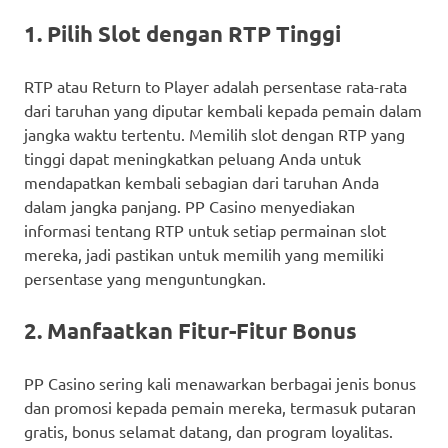
1. Pilih Slot dengan RTP Tinggi
RTP atau Return to Player adalah persentase rata-rata
dari taruhan yang diputar kembali kepada pemain dalam
jangka waktu tertentu. Memilih slot dengan RTP yang
tinggi dapat meningkatkan peluang Anda untuk
mendapatkan kembali sebagian dari taruhan Anda
dalam jangka panjang. PP Casino menyediakan
informasi tentang RTP untuk setiap permainan slot
mereka, jadi pastikan untuk memilih yang memiliki
persentase yang menguntungkan.
2. Manfaatkan Fitur-Fitur Bonus
PP Casino sering kali menawarkan berbagai jenis bonus
dan promosi kepada pemain mereka, termasuk putaran
gratis, bonus selamat datang, dan program loyalitas.