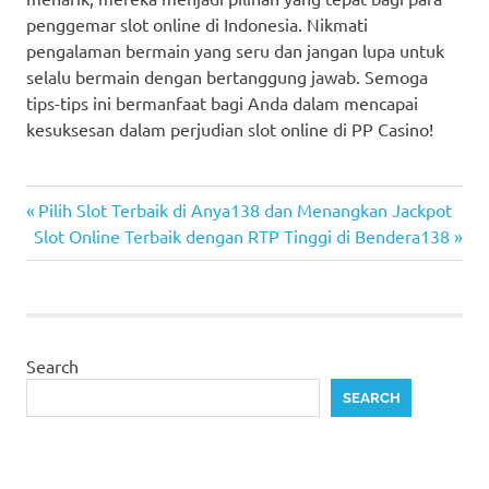
penggemar slot online di Indonesia. Nikmati
pengalaman bermain yang seru dan jangan lupa untuk
selalu bermain dengan bertanggung jawab. Semoga
tips-tips ini bermanfaat bagi Anda dalam mencapai
kesuksesan dalam perjudian slot online di PP Casino!
Previous
Post
Pilih Slot Terbaik di Anya138 dan Menangkan Jackpot
Next
Post:
Slot Online Terbaik dengan RTP Tinggi di Bendera138
navigation
Post:
Search
SEARCH