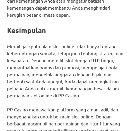
dari kemenangan Anda atau mengatur batasan
kemenangan dapat membantu Anda menghindari
kerugian besar di masa depan.
Kesimpulan
Meraih jackpot dalam slot online tidak hanya tentang
keberuntungan semata, tetapi juga tentang strategi dan
kesabaran. Dengan memilih slot dengan RTP tinggi,
memanfaatkan bonus dan promosi, mempelajari pola
permainan, mengelola anggaran dengan bijak, dan
berhenti saat Anda unggul, Anda dapat meningkatkan
peluang Anda untuk meraih kemenangan besar dalam
permainan slot online di PP Casino.
PP Casino menawarkan platform yang aman, adil, dan
menyenangkan untuk bermain slot online. Dengan
berbagai macam pilihan permainan dan fitur-fitur yang
menarik, mereka menjadi pilihan yang tepat bagi para