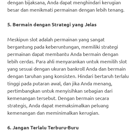
dengan bijaksana, Anda dapat menghindari kerugian
besar dan menikmati permainan dengan lebih tenang.
5. Bermain dengan Strategi yang Jelas
Meskipun slot adalah permainan yang sangat
bergantung pada keberuntungan, memiliki strategi
permainan dapat membantu Anda bermain dengan
lebih cerdas. Para ahli menyarankan untuk memilih slot
yang sesuai dengan ukuran bankroll Anda dan bermain
dengan taruhan yang konsisten. Hindari bertaruh terlalu
tinggi pada putaran awal, dan jika Anda menang,
pertimbangkan untuk menyisihkan sebagian dari
kemenangan tersebut. Dengan bermain secara
strategis, Anda dapat memaksimalkan peluang
kemenangan dan meminimalkan kerugian.
6. Jangan Terlalu Terburu-Buru