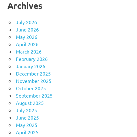
Archives
July 2026
June 2026
May 2026
April 2026
March 2026
February 2026
January 2026
December 2025
November 2025
October 2025
September 2025
August 2025
July 2025
June 2025
May 2025
April 2025