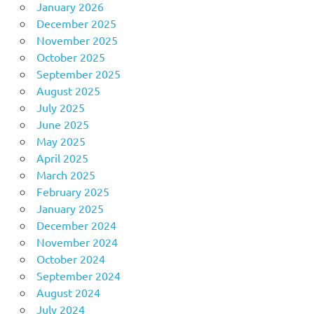
January 2026
December 2025
November 2025
October 2025
September 2025
August 2025
July 2025
June 2025
May 2025
April 2025
March 2025
February 2025
January 2025
December 2024
November 2024
October 2024
September 2024
August 2024
July 2024