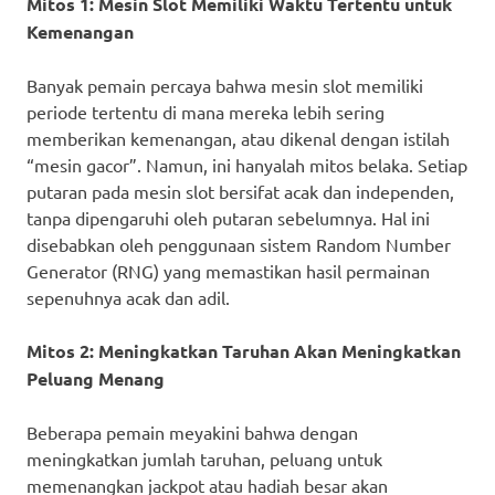
Mitos 1: Mesin Slot Memiliki Waktu Tertentu untuk
Kemenangan
Banyak pemain percaya bahwa mesin slot memiliki
periode tertentu di mana mereka lebih sering
memberikan kemenangan, atau dikenal dengan istilah
“mesin gacor”. Namun, ini hanyalah mitos belaka. Setiap
putaran pada mesin slot bersifat acak dan independen,
tanpa dipengaruhi oleh putaran sebelumnya. Hal ini
disebabkan oleh penggunaan sistem Random Number
Generator (RNG) yang memastikan hasil permainan
sepenuhnya acak dan adil.
Mitos 2: Meningkatkan Taruhan Akan Meningkatkan
Peluang Menang
Beberapa pemain meyakini bahwa dengan
meningkatkan jumlah taruhan, peluang untuk
memenangkan jackpot atau hadiah besar akan