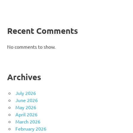
Recent Comments
No comments to show.
Archives
July 2026
June 2026
May 2026
April 2026
March 2026
February 2026