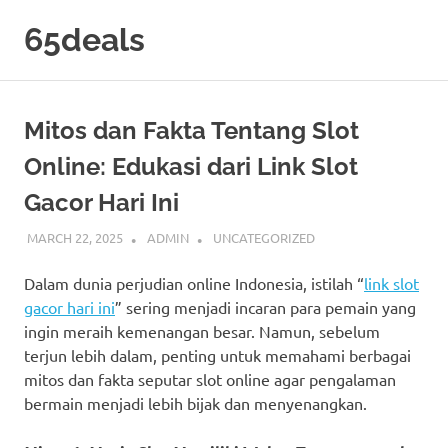
Skip
65deals
to
content
Mitos dan Fakta Tentang Slot
Online: Edukasi dari Link Slot
Gacor Hari Ini
MARCH 22, 2025
ADMIN
UNCATEGORIZED
Dalam dunia perjudian online Indonesia, istilah “
link slot
gacor hari ini
” sering menjadi incaran para pemain yang
ingin meraih kemenangan besar. Namun, sebelum
terjun lebih dalam, penting untuk memahami berbagai
mitos dan fakta seputar slot online agar pengalaman
bermain menjadi lebih bijak dan menyenangkan.