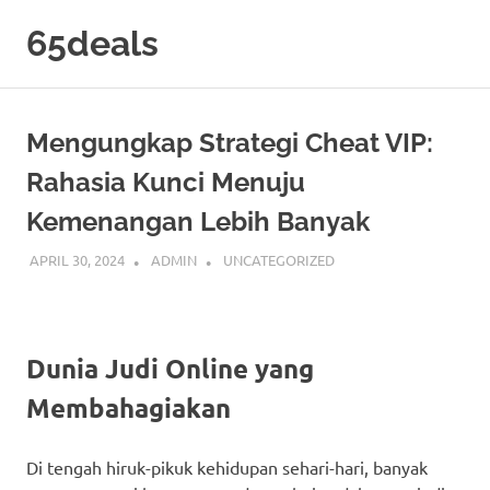
Skip
65deals
to
content
Mengungkap Strategi Cheat VIP:
Rahasia Kunci Menuju
Kemenangan Lebih Banyak
APRIL 30, 2024
ADMIN
UNCATEGORIZED
Dunia Judi Online yang
Membahagiakan
Di tengah hiruk-pikuk kehidupan sehari-hari, banyak