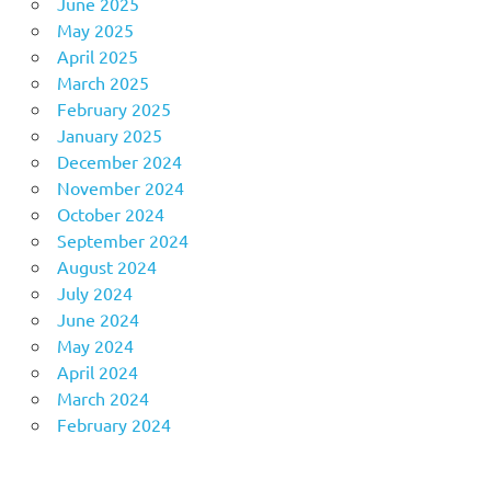
June 2025
May 2025
April 2025
March 2025
February 2025
January 2025
December 2024
November 2024
October 2024
September 2024
August 2024
July 2024
June 2024
May 2024
April 2024
March 2024
February 2024