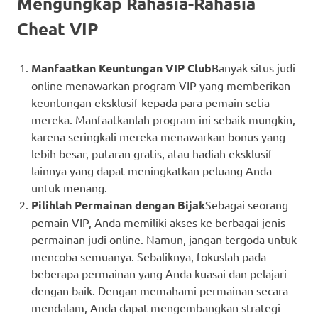
Mengungkap Rahasia-Rahasia
Cheat VIP
Manfaatkan Keuntungan VIP Club
Banyak situs judi
online menawarkan program VIP yang memberikan
keuntungan eksklusif kepada para pemain setia
mereka. Manfaatkanlah program ini sebaik mungkin,
karena seringkali mereka menawarkan bonus yang
lebih besar, putaran gratis, atau hadiah eksklusif
lainnya yang dapat meningkatkan peluang Anda
untuk menang.
Pilihlah Permainan dengan Bijak
Sebagai seorang
pemain VIP, Anda memiliki akses ke berbagai jenis
permainan judi online. Namun, jangan tergoda untuk
mencoba semuanya. Sebaliknya, fokuslah pada
beberapa permainan yang Anda kuasai dan pelajari
dengan baik. Dengan memahami permainan secara
mendalam, Anda dapat mengembangkan strategi