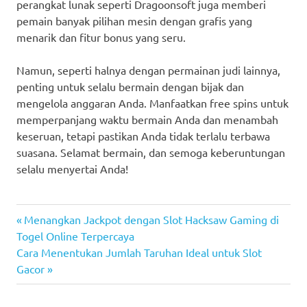
perangkat lunak seperti Dragoonsoft juga memberi
pemain banyak pilihan mesin dengan grafis yang
menarik dan fitur bonus yang seru.
Namun, seperti halnya dengan permainan judi lainnya,
penting untuk selalu bermain dengan bijak dan
mengelola anggaran Anda. Manfaatkan free spins untuk
memperpanjang waktu bermain Anda dan menambah
keseruan, tetapi pastikan Anda tidak terlalu terbawa
suasana. Selamat bermain, dan semoga keberuntungan
selalu menyertai Anda!
Previous
Post
Menangkan Jackpot dengan Slot Hacksaw Gaming di
Post:
Togel Online Terpercaya
navigation
Next
Cara Menentukan Jumlah Taruhan Ideal untuk Slot
Post:
Gacor