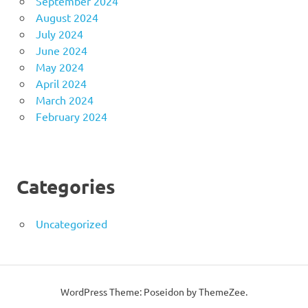
September 2024
August 2024
July 2024
June 2024
May 2024
April 2024
March 2024
February 2024
Categories
Uncategorized
WordPress Theme: Poseidon by ThemeZee.