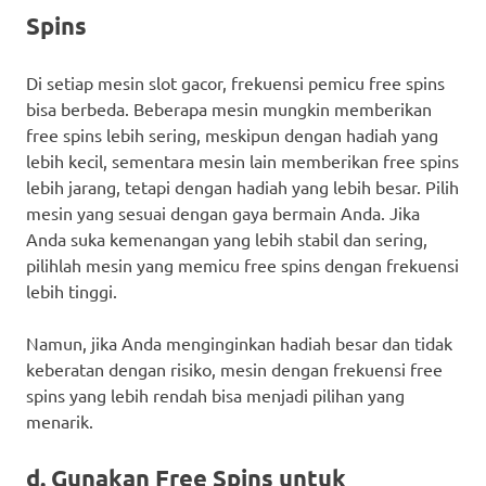
Spins
Di setiap mesin slot gacor, frekuensi pemicu free spins
bisa berbeda. Beberapa mesin mungkin memberikan
free spins lebih sering, meskipun dengan hadiah yang
lebih kecil, sementara mesin lain memberikan free spins
lebih jarang, tetapi dengan hadiah yang lebih besar. Pilih
mesin yang sesuai dengan gaya bermain Anda. Jika
Anda suka kemenangan yang lebih stabil dan sering,
pilihlah mesin yang memicu free spins dengan frekuensi
lebih tinggi.
Namun, jika Anda menginginkan hadiah besar dan tidak
keberatan dengan risiko, mesin dengan frekuensi free
spins yang lebih rendah bisa menjadi pilihan yang
menarik.
d. Gunakan Free Spins untuk