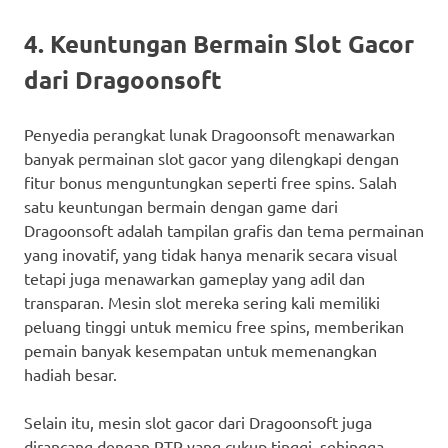
4. Keuntungan Bermain Slot Gacor
dari Dragoonsoft
Penyedia perangkat lunak Dragoonsoft menawarkan
banyak permainan slot gacor yang dilengkapi dengan
fitur bonus menguntungkan seperti free spins. Salah
satu keuntungan bermain dengan game dari
Dragoonsoft adalah tampilan grafis dan tema permainan
yang inovatif, yang tidak hanya menarik secara visual
tetapi juga menawarkan gameplay yang adil dan
transparan. Mesin slot mereka sering kali memiliki
peluang tinggi untuk memicu free spins, memberikan
pemain banyak kesempatan untuk memenangkan
hadiah besar.
Selain itu, mesin slot gacor dari Dragoonsoft juga
dirancang dengan RTP yang cukup tinggi, sehingga