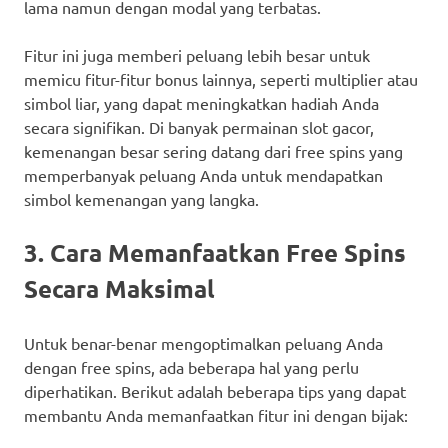
lama namun dengan modal yang terbatas.
Fitur ini juga memberi peluang lebih besar untuk
memicu fitur-fitur bonus lainnya, seperti multiplier atau
simbol liar, yang dapat meningkatkan hadiah Anda
secara signifikan. Di banyak permainan slot gacor,
kemenangan besar sering datang dari free spins yang
memperbanyak peluang Anda untuk mendapatkan
simbol kemenangan yang langka.
3. Cara Memanfaatkan Free Spins
Secara Maksimal
Untuk benar-benar mengoptimalkan peluang Anda
dengan free spins, ada beberapa hal yang perlu
diperhatikan. Berikut adalah beberapa tips yang dapat
membantu Anda memanfaatkan fitur ini dengan bijak: