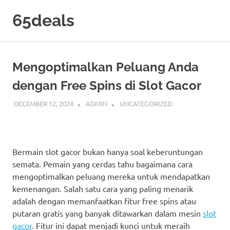
Skip
65deals
to
content
Mengoptimalkan Peluang Anda
dengan Free Spins di Slot Gacor
DECEMBER 12, 2024
ADMIN
UNCATEGORIZED
Bermain slot gacor bukan hanya soal keberuntungan
semata. Pemain yang cerdas tahu bagaimana cara
mengoptimalkan peluang mereka untuk mendapatkan
kemenangan. Salah satu cara yang paling menarik
adalah dengan memanfaatkan fitur free spins atau
putaran gratis yang banyak ditawarkan dalam mesin
slot
gacor
. Fitur ini dapat menjadi kunci untuk meraih