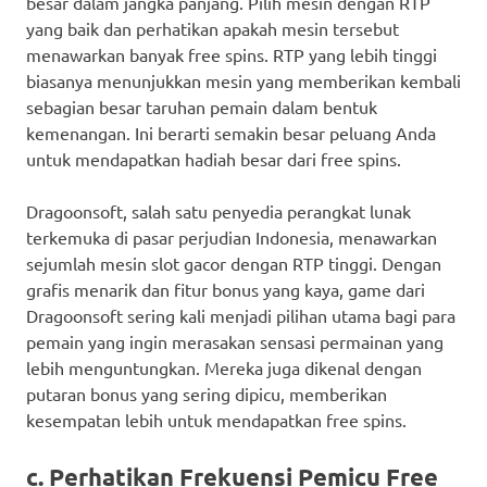
besar dalam jangka panjang. Pilih mesin dengan RTP
yang baik dan perhatikan apakah mesin tersebut
menawarkan banyak free spins. RTP yang lebih tinggi
biasanya menunjukkan mesin yang memberikan kembali
sebagian besar taruhan pemain dalam bentuk
kemenangan. Ini berarti semakin besar peluang Anda
untuk mendapatkan hadiah besar dari free spins.
Dragoonsoft, salah satu penyedia perangkat lunak
terkemuka di pasar perjudian Indonesia, menawarkan
sejumlah mesin slot gacor dengan RTP tinggi. Dengan
grafis menarik dan fitur bonus yang kaya, game dari
Dragoonsoft sering kali menjadi pilihan utama bagi para
pemain yang ingin merasakan sensasi permainan yang
lebih menguntungkan. Mereka juga dikenal dengan
putaran bonus yang sering dipicu, memberikan
kesempatan lebih untuk mendapatkan free spins.
c. Perhatikan Frekuensi Pemicu Free