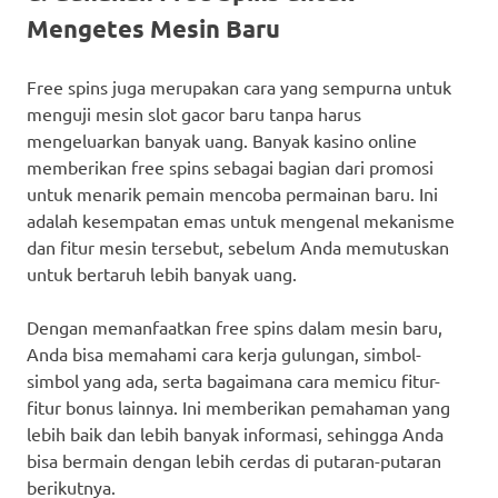
Mengetes Mesin Baru
Free spins juga merupakan cara yang sempurna untuk
menguji mesin slot gacor baru tanpa harus
mengeluarkan banyak uang. Banyak kasino online
memberikan free spins sebagai bagian dari promosi
untuk menarik pemain mencoba permainan baru. Ini
adalah kesempatan emas untuk mengenal mekanisme
dan fitur mesin tersebut, sebelum Anda memutuskan
untuk bertaruh lebih banyak uang.
Dengan memanfaatkan free spins dalam mesin baru,
Anda bisa memahami cara kerja gulungan, simbol-
simbol yang ada, serta bagaimana cara memicu fitur-
fitur bonus lainnya. Ini memberikan pemahaman yang
lebih baik dan lebih banyak informasi, sehingga Anda
bisa bermain dengan lebih cerdas di putaran-putaran
berikutnya.