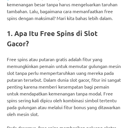
kemenangan besar tanpa harus mengeluarkan taruhan
tambahan. Lalu, bagaimana cara memanfaatkan free
spins dengan maksimal? Mari kita bahas lebih dalam.
1. Apa Itu Free Spins di Slot
Gacor?
Free spins atau putaran gratis adalah fitur yang
memungkinkan pemain untuk memutar gulungan mesin
slot tanpa perlu mempertaruhkan uang mereka pada
putaran tersebut. Dalam dunia slot gacor, fitur ini sangat
penting karena memberi kesempatan bagi pemain
untuk mendapatkan kemenangan tanpa modal. Free
spins sering kali dipicu oleh kombinasi simbol tertentu
pada gulungan atau melalui fitur bonus yang ditawarkan
oleh mesin slot.
Pada dasarnya, free spins memberikan peluang ekstra