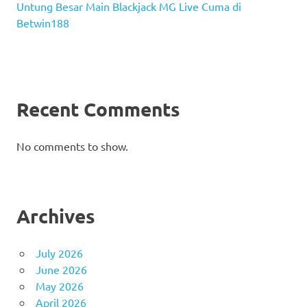
Untung Besar Main Blackjack MG Live Cuma di
Betwin188
Recent Comments
No comments to show.
Archives
July 2026
June 2026
May 2026
April 2026