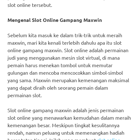
slot online tersebut.
Mengenal Slot Online Gampang Maxwin
Sebelum kita masuk ke dalam trik-trik untuk meraih
maxwin, mari kita kenali terlebih dahulu apa itu slot
online gampang maxwin. Slot online adalah permainan
judi yang menggunakan mesin slot virtual, di mana
pemain harus menekan tombol untuk memutar
gulungan dan mencoba mencocokkan simbol-simbol
yang sama. Maxwin merupakan kemenangan maksimal
yang dapat diraih oleh seorang pemain dalam
permainan slot.
Slot online gampang maxwin adalah jenis permainan
slot online yang menawarkan kemudahan dalam meraih
kemenangan besar. Meskipun tingkat kesulitannya
rendah, namun peluang untuk memenangkan hadiah
besar tetap tinggi. Inilah yang membuat
slot online