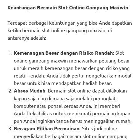
Keuntungan Bermain Slot Online Gampang Maxwin
Terdapat berbagai keuntungan yang bisa Anda dapatkan
ketika bermain slot online gampang maxwin, di
antaranya adalah:
Kemenangan Besar dengan Risiko Rendah
: Slot
online gampang maxwin menawarkan peluang besar
untuk meraih kemenangan besar dengan risiko yang
relatif rendah. Anda tidak perlu mengeluarkan modal
besar untuk bisa mendapatkan hadiah besar.
Akses Mudah
: Bermain slot online dapat dilakukan
kapan saja dan di mana saja melalui perangkat
komputer atau ponsel cerdas Anda. Ini memberi
Anda fleksibilitas untuk menikmati permainan kapan
pun Anda inginkan tanpa harus meninggalkan rumah.
Beragam Pilihan Permainan
: Situs judi online
menyediakan berbagai macam slot online gampang