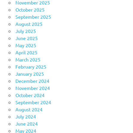
November 2025
October 2025
September 2025
August 2025
July 2025
June 2025
May 2025
April 2025
March 2025
February 2025
January 2025
December 2024
November 2024
October 2024
September 2024
August 2024
July 2024
June 2024
May 2024