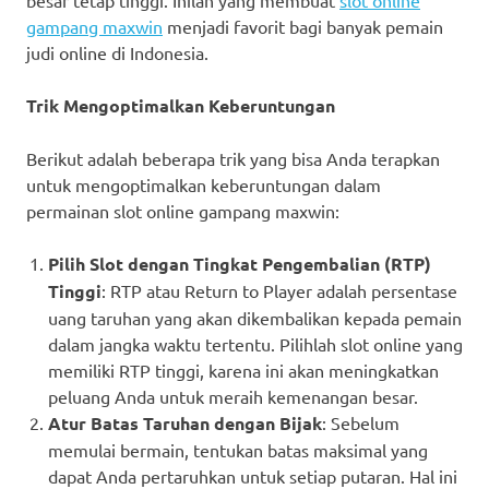
gampang maxwin
menjadi favorit bagi banyak pemain
judi online di Indonesia.
Trik Mengoptimalkan Keberuntungan
Berikut adalah beberapa trik yang bisa Anda terapkan
untuk mengoptimalkan keberuntungan dalam
permainan slot online gampang maxwin:
Pilih Slot dengan Tingkat Pengembalian (RTP)
Tinggi
: RTP atau Return to Player adalah persentase
uang taruhan yang akan dikembalikan kepada pemain
dalam jangka waktu tertentu. Pilihlah slot online yang
memiliki RTP tinggi, karena ini akan meningkatkan
peluang Anda untuk meraih kemenangan besar.
Atur Batas Taruhan dengan Bijak
: Sebelum
memulai bermain, tentukan batas maksimal yang
dapat Anda pertaruhkan untuk setiap putaran. Hal ini