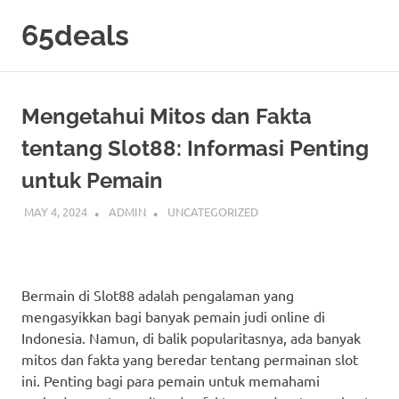
Skip
65deals
to
content
Mengetahui Mitos dan Fakta
tentang Slot88: Informasi Penting
untuk Pemain
MAY 4, 2024
ADMIN
UNCATEGORIZED
Bermain di Slot88 adalah pengalaman yang
mengasyikkan bagi banyak pemain judi online di
Indonesia. Namun, di balik popularitasnya, ada banyak
mitos dan fakta yang beredar tentang permainan slot
ini. Penting bagi para pemain untuk memahami