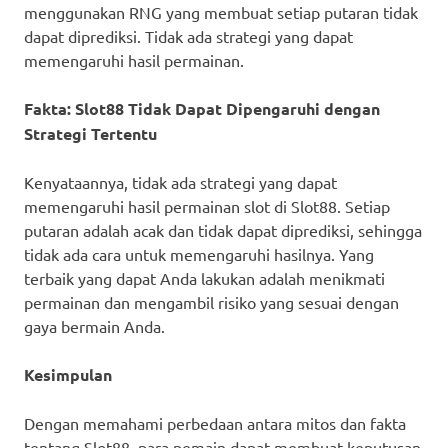
menggunakan RNG yang membuat setiap putaran tidak
dapat diprediksi. Tidak ada strategi yang dapat
memengaruhi hasil permainan.
Fakta: Slot88 Tidak Dapat Dipengaruhi dengan
Strategi Tertentu
Kenyataannya, tidak ada strategi yang dapat
memengaruhi hasil permainan slot di Slot88. Setiap
putaran adalah acak dan tidak dapat diprediksi, sehingga
tidak ada cara untuk memengaruhi hasilnya. Yang
terbaik yang dapat Anda lakukan adalah menikmati
permainan dan mengambil risiko yang sesuai dengan
gaya bermain Anda.
Kesimpulan
Dengan memahami perbedaan antara mitos dan fakta
tentang Slot88, para pemain dapat membuat keputusan