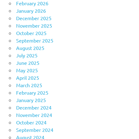
February 2026
January 2026
December 2025
November 2025
October 2025
September 2025
August 2025
July 2025
June 2025
May 2025
April 2025
March 2025
February 2025
January 2025
December 2024
November 2024
October 2024
September 2024
August 2024