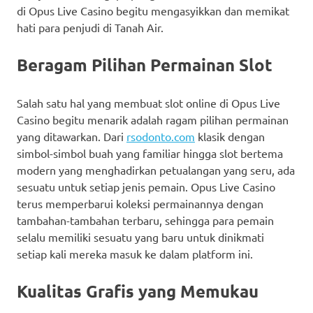
di Opus Live Casino begitu mengasyikkan dan memikat
hati para penjudi di Tanah Air.
Beragam Pilihan Permainan Slot
Salah satu hal yang membuat slot online di Opus Live
Casino begitu menarik adalah ragam pilihan permainan
yang ditawarkan. Dari
rsodonto.com
klasik dengan
simbol-simbol buah yang familiar hingga slot bertema
modern yang menghadirkan petualangan yang seru, ada
sesuatu untuk setiap jenis pemain. Opus Live Casino
terus memperbarui koleksi permainannya dengan
tambahan-tambahan terbaru, sehingga para pemain
selalu memiliki sesuatu yang baru untuk dinikmati
setiap kali mereka masuk ke dalam platform ini.
Kualitas Grafis yang Memukau