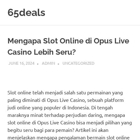
Skip
65deals
to
content
Mengapa Slot Online di Opus Live
Casino Lebih Seru?
JUNE 16, 2024
ADMIN
UNCATEGORIZED
Slot online telah menjadi salah satu permainan yang
paling diminati di Opus Live Casino, sebuah platform
judi online yang populer di Indonesia. Di tengah
maraknya minat terhadap perjudian daring, mengapa
slot online di Opus Live Casino bisa menjadi pilihan yang
begitu seru bagi para pemain? Artikel ini akan
menjelaskan mengapa pengalaman bermain slot online