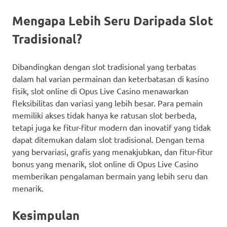
Mengapa Lebih Seru Daripada Slot
Tradisional?
Dibandingkan dengan slot tradisional yang terbatas
dalam hal varian permainan dan keterbatasan di kasino
fisik, slot online di Opus Live Casino menawarkan
fleksibilitas dan variasi yang lebih besar. Para pemain
memiliki akses tidak hanya ke ratusan slot berbeda,
tetapi juga ke fitur-fitur modern dan inovatif yang tidak
dapat ditemukan dalam slot tradisional. Dengan tema
yang bervariasi, grafis yang menakjubkan, dan fitur-fitur
bonus yang menarik, slot online di Opus Live Casino
memberikan pengalaman bermain yang lebih seru dan
menarik.
Kesimpulan