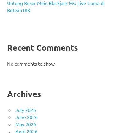
Untung Besar Main Blackjack MG Live Cuma di
Betwin188
Recent Comments
No comments to show.
Archives
July 2026
June 2026
May 2026
April 2026