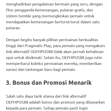
menghadirkan pengalaman bermain yang seru, dengan
fitur pengganda kemenangan, putaran gratis, dan
sistem tumble yang memungkinkan pemain untuk
mendapatkan kemenangan berturut-turut dalam satu
putaran.
Dengan begitu banyak pilihan permainan berkualitas
tinggi dari Pragmatic Play, para pemain yang mengakses
link alternatif OLYMPUS88 tidak akan pernah kehabisan
opsi untuk dinikmati. Selain itu, OLYMPUS88 juga rutin
memperbarui koleksi permainan mereka, memberikan
variasi dan tantangan baru bagi pemain.
3.
Bonus dan Promosi Menarik
Salah satu daya tarik utama dari link alternatif
OLYMPUS88 adalah bonus dan promosi yang ditawarkan
kepada para pemain. Setiap pemain pasti ingin