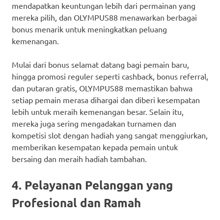
mendapatkan keuntungan lebih dari permainan yang
mereka pilih, dan OLYMPUS88 menawarkan berbagai
bonus menarik untuk meningkatkan peluang
kemenangan.
Mulai dari bonus selamat datang bagi pemain baru,
hingga promosi reguler seperti cashback, bonus referral,
dan putaran gratis, OLYMPUS88 memastikan bahwa
setiap pemain merasa dihargai dan diberi kesempatan
lebih untuk meraih kemenangan besar. Selain itu,
mereka juga sering mengadakan turnamen dan
kompetisi slot dengan hadiah yang sangat menggiurkan,
memberikan kesempatan kepada pemain untuk
bersaing dan meraih hadiah tambahan.
4.
Pelayanan Pelanggan yang
Profesional dan Ramah