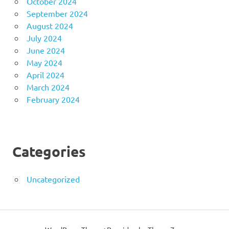
October 2024
September 2024
August 2024
July 2024
June 2024
May 2024
April 2024
March 2024
February 2024
Categories
Uncategorized