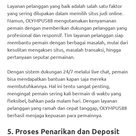
Layanan pelanggan yang baik adalah salah satu faktor
yang sering dilupakan dalam memilih situs judi online.
Namun, OLYMPUS88 mengutamakan kenyamanan
pemain dengan memberikan dukungan pelanggan yang
profesional dan responsif. Tim layanan pelanggan siap
membantu pemain dengan berbagai masalah, mulai dari
kesulitan mengakses situs, masalah transaksi, hingga
pertanyaan seputar permainan.
Dengan sistem dukungan 24/7 melalui live chat, pemain
bisa mendapatkan bantuan kapan saja mereka
membutuhkannya. Hal ini tentu sangat penting,
mengingat pemain sering kali bermain di waktu yang
fleksibel, bahkan pada malam hari. Dengan layanan
pelanggan yang ramah dan cepat tanggap, OLYMPUS88
berhasil menjaga kepuasan para pemainnya.
5.
Proses Penarikan dan Deposit