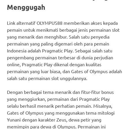
Menggugah
Link alternatif OLYMPUS88 memberikan akses kepada
pemain untuk menikmati berbagai jenis permainan slot
yang menarik dan menghibur. Salah satu penyedia
permainan yang paling digemari oleh para pemain
Indonesia adalah Pragmatic Play. Sebagai salah satu
pengembang permainan terbesar di dunia perjudian
online, Pragmatic Play dikenal dengan kualitas
permainan yang luar biasa, dan Gates of Olympus adalah
salah satu permainan slot unggulannya.
Dengan berbagai tema menarik dan fitur-fitur bonus
yang menggiurkan, permainan dari Pragmatic Play
selalu berhasil menarik perhatian pemain. Misalnya,
Gates of Olympus yang menggunakan tema mitologi
Yunani dengan karakter Zeus, dewa petir yang
memimpin para dewa di Olympus. Permainan ini