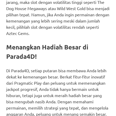
jarang, maka slot dengan volatilitas tinggi seperti The
Dog House Megaways atau Wild West Gold bisa menjadi
pilihan tepat. Namun, jika Anda ingin permainan dengan
kemenangan yang lebih sering meski dalam jumlah
kecil, pilihlah slot dengan volatilitas rendah seperti
Aztec Gems.
Menangkan Hadiah Besar di
Parada4D!
Di Parada4D, setiap putaran bisa membawa Anda lebih
dekat ke kemenangan besar. Berkat fitur-fitur inovatif
dari Pragmatic Play dan peluang untuk memenangkan
jackpot progresif, Anda tidak hanya bermain untuk
hiburan, tetapi juga untuk meraih hadiah besar yang
bisa mengubah nasib Anda. Dengan memahami
permainan, memilih strategi yang tepat, dan mengelola
anggaran Anda, peluang untuk menang semakin besar.