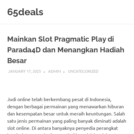
Skip
65deals
to
content
Mainkan Slot Pragmatic Play di
Parada4D dan Menangkan Hadiah
Besar
JANUARY 17, 2025
ADMIN
UNCATEGORIZED
Judi online telah berkembang pesat di Indonesia,
dengan berbagai permainan yang menawarkan hiburan
dan kesempatan besar untuk meraih keuntungan. Salah
satu jenis permainan yang paling banyak diminati adalah
slot online. Di antara banyaknya penyedia perangkat