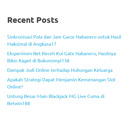
Recent Posts
Sinkronisasi Pola dan Jam Gacor Habanero untuk Hasil
Maksimal di Angkasa17
Eksperimen Bet Receh Koi Gate Habanero, Hasilnya
Bikin Kaget di Bukumimpi138
Dampak Judi Online terhadap Hubungan Keluarga
Apakah Strategi Dapat Menjamin Kemenangan Slot
Online?
Untung Besar Main Blackjack MG Live Cuma di
Betwin188