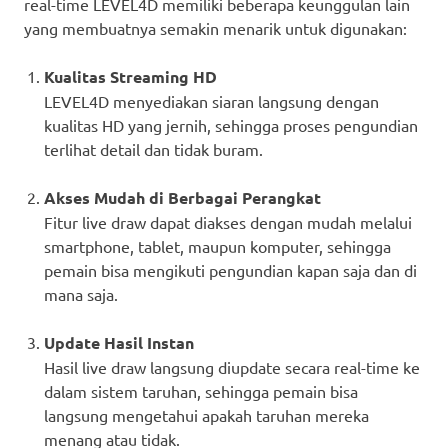
real-time LEVEL4D memiliki beberapa keunggulan lain
yang membuatnya semakin menarik untuk digunakan:
Kualitas Streaming HD
LEVEL4D menyediakan siaran langsung dengan
kualitas HD yang jernih, sehingga proses pengundian
terlihat detail dan tidak buram.
Akses Mudah di Berbagai Perangkat
Fitur live draw dapat diakses dengan mudah melalui
smartphone, tablet, maupun komputer, sehingga
pemain bisa mengikuti pengundian kapan saja dan di
mana saja.
Update Hasil Instan
Hasil live draw langsung diupdate secara real-time ke
dalam sistem taruhan, sehingga pemain bisa
langsung mengetahui apakah taruhan mereka
menang atau tidak.