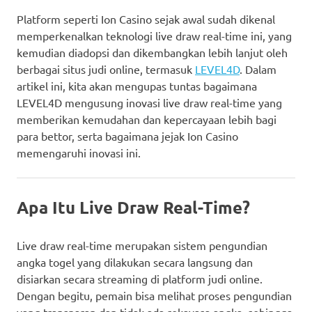
Platform seperti Ion Casino sejak awal sudah dikenal
memperkenalkan teknologi live draw real-time ini, yang
kemudian diadopsi dan dikembangkan lebih lanjut oleh
berbagai situs judi online, termasuk
LEVEL4D
. Dalam
artikel ini, kita akan mengupas tuntas bagaimana
LEVEL4D mengusung inovasi live draw real-time yang
memberikan kemudahan dan kepercayaan lebih bagi
para bettor, serta bagaimana jejak Ion Casino
memengaruhi inovasi ini.
Apa Itu Live Draw Real-Time?
Live draw real-time merupakan sistem pengundian
angka togel yang dilakukan secara langsung dan
disiarkan secara streaming di platform judi online.
Dengan begitu, pemain bisa melihat proses pengundian
yang transparan dan tidak ada rekayasa angka, sehingga