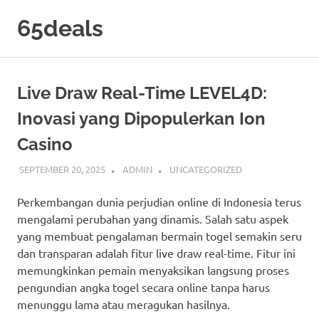
Skip
65deals
to
content
Live Draw Real-Time LEVEL4D:
Inovasi yang Dipopulerkan Ion
Casino
SEPTEMBER 20, 2025
ADMIN
UNCATEGORIZED
Perkembangan dunia perjudian online di Indonesia terus
mengalami perubahan yang dinamis. Salah satu aspek
yang membuat pengalaman bermain togel semakin seru
dan transparan adalah fitur live draw real-time. Fitur ini
memungkinkan pemain menyaksikan langsung proses
pengundian angka togel secara online tanpa harus
menunggu lama atau meragukan hasilnya.