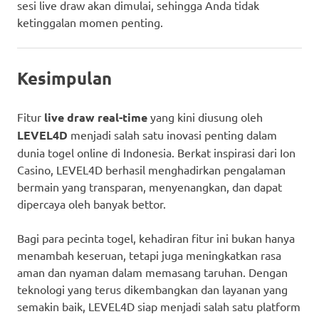
sesi live draw akan dimulai, sehingga Anda tidak
ketinggalan momen penting.
Kesimpulan
Fitur
live draw real-time
yang kini diusung oleh
LEVEL4D
menjadi salah satu inovasi penting dalam
dunia togel online di Indonesia. Berkat inspirasi dari Ion
Casino, LEVEL4D berhasil menghadirkan pengalaman
bermain yang transparan, menyenangkan, dan dapat
dipercaya oleh banyak bettor.
Bagi para pecinta togel, kehadiran fitur ini bukan hanya
menambah keseruan, tetapi juga meningkatkan rasa
aman dan nyaman dalam memasang taruhan. Dengan
teknologi yang terus dikembangkan dan layanan yang
semakin baik, LEVEL4D siap menjadi salah satu platform