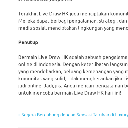
Terakhir, Live Draw HK juga menciptakan komunita
Mereka dapat berbagi pengalaman, strategi, dan 
media sosial, menciptakan lingkungan yang me
Penutup
Bermain Live Draw HK adalah sebuah pengalaman
online di Indonesia. Dengan keterlibatan langs
yang mendebarkan, peluang kemenangan yang me
komunitas yang solid, tidak mengherankan jika 
judi online. Jadi, jika Anda mencari pengalaman 
untuk mencoba bermain Live Draw HK hari ini!
Previous
Post
Segera Bergabung dengan Sensasi Taruhan di Luxury1
Post: