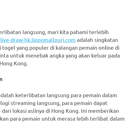
rlibatan langsung, mari kita pahami terlebih
.
live-draw-hk.lippomallpuri.com
adalah singkatan
 togel yang populer di kalangan pemain online di
minta untuk menebak angka yang akan keluar pada
i Hong Kong.
n
adalah keterlibatan langsung para pemain dalam
ogi streaming langsung, para pemain dapat
dari lokasi aslinya di Hong Kong. Ini memberikan
an para pemain untuk merasa lebih terlibat dalam