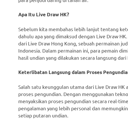
Apa Itu Live Draw HK?
Sebelum kita membahas lebih lanjut tentang kete
dahulu apa yang dimaksud dengan Live Draw HK
dari Live Draw Hong Kong, sebuah permainan judi
Indonesia. Dalam permainan ini, para pemain di
hasil undian yang dilakukan secara langsung dar
Keterlibatan Langsung dalam Proses Pengundia
Salah satu keunggulan utama dari Live Draw HK 
proses pengundian. Dengan menggunakan teknol
menyaksikan proses pengundian secara real-time 
pengalaman yang lebih personal dan memungkink
setiap putaran undian.