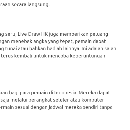
raan secara langsung.
g seru, Live Draw HK juga memberikan peluang
ngan menebak angka yang tepat, pemain dapat
tunai atau bahkan hadiah lainnya. Ini adalah salah
g terus kembali untuk mencoba keberuntungan
an bagi para pemain di Indonesia. Mereka dapat
saja melalui perangkat seluler atau komputer
rmain sesuai dengan jadwal mereka sendiri tanpa