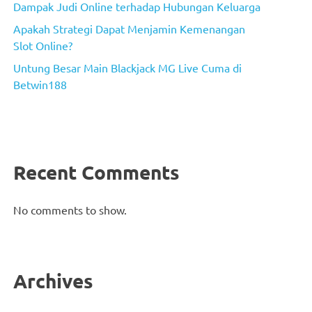
Dampak Judi Online terhadap Hubungan Keluarga
Apakah Strategi Dapat Menjamin Kemenangan
Slot Online?
Untung Besar Main Blackjack MG Live Cuma di
Betwin188
Recent Comments
No comments to show.
Archives