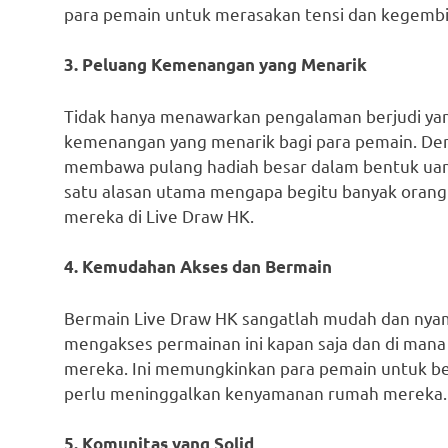
para pemain untuk merasakan tensi dan kegembi
3. Peluang Kemenangan yang Menarik
Tidak hanya menawarkan pengalaman berjudi yan
kemenangan yang menarik bagi para pemain. De
membawa pulang hadiah besar dalam bentuk uang 
satu alasan utama mengapa begitu banyak oran
mereka di Live Draw HK.
4. Kemudahan Akses dan Bermain
Bermain Live Draw HK sangatlah mudah dan nyam
mengakses permainan ini kapan saja dan di mana 
mereka. Ini memungkinkan para pemain untuk be
perlu meninggalkan kenyamanan rumah mereka.
5. Komunitas yang Solid