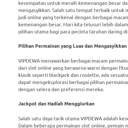
kesempatan untuk meraih kemenangan besar da
mengasyikkan. Salah satu tempat terbaik untuk 
judi online yang terkenal dengan berbagai mac
kemenangan besar. Mari kita telusuri lebih da
pilihan utama bagi para pecinta taruhan daring di
Pilihan Permainan yang Luas dan Mengasyikkan
VIPDEWA menawarkan berbagai macam permainan 
dari slot online yang berwarna-warni dengan fi
klasik seperti blackjack dan roulette, ada sesu
dapat mengeksplorasi berbagai pilihan permaina
dengan selera dan preferensi mereka.
Jackpot dan Hadiah Menggiurkan
Salah satu daya tarik utama VIPDEWA adalah kes
Dalam beberapa permainan slot online, pemain 