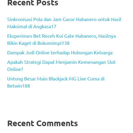
Recent Posts
Sinkronisasi Pola dan Jam Gacor Habanero untuk Hasil
Maksimal di Angkasa17
Eksperimen Bet Receh Koi Gate Habanero, Hasilnya
Bikin Kaget di Bukumimpi138
Dampak Judi Online terhadap Hubungan Keluarga
Apakah Strategi Dapat Menjamin Kemenangan Slot
Online?
Untung Besar Main Blackjack MG Live Cuma di
Betwin188
Recent Comments