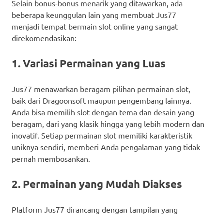
Selain bonus-bonus menarik yang ditawarkan, ada
beberapa keunggulan lain yang membuat Jus77
menjadi tempat bermain slot online yang sangat
direkomendasikan:
1. Variasi Permainan yang Luas
Jus77 menawarkan beragam pilihan permainan slot,
baik dari Dragoonsoft maupun pengembang lainnya.
Anda bisa memilih slot dengan tema dan desain yang
beragam, dari yang klasik hingga yang lebih modern dan
inovatif. Setiap permainan slot memiliki karakteristik
uniknya sendiri, memberi Anda pengalaman yang tidak
pernah membosankan.
2. Permainan yang Mudah Diakses
Platform Jus77 dirancang dengan tampilan yang