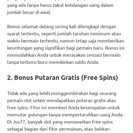
yang ada tanpa harus takut kehilangan uang dalam
jumlah besar di awal.
Bonus selamat datang sering kali dilengkapi dengan
syarat tertentu, seperti jumlah taruhan minimum atau
waktu bermain tertentu, namun tetap saja memberikan
keuntungan yang signifikan bagi pemain baru. Bonus ini
memudahkan Anda untuk merasakan sensasi bermain
tanpa terburu-buru memikirkan saldo Anda.
2. Bonus Putaran Gratis (Free Spins)
Tidak ada yang lebih menggembirakan bagi seorang
pemain slot selain mendapatkan putaran gratis atau
free spins. Fitur ini memberi Anda kesempatan untuk
memutar gulungan tanpa mempertaruhkan uang Anda.
Di Jus77, banyak slot yang menawarkan free spins
sebagai bagian dari fitur permainan, atau bahkan