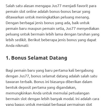
Salah satu alasan mengapa Jus77 menjadi favorit para
pemain slot online adalah bonus-bonus besar yang
ditawarkan untuk meningkatkan peluang menang.
Dengan berbagai jenis bonus yang ada, baik untuk
pemain baru maupun pemain setia, Jus77 menyediakan
peluang untuk bermain lebih lama dengan taruhan yang
lebih sedikit. Berikut beberapa jenis bonus yang dapat
Anda nikmati:
1. Bonus Selamat Datang
Bagi pemain baru yang baru pertama kali bergabung
dengan Jus77, bonus selamat datang adalah salah satu
tawaran terbaik. Bonus ini biasanya diberikan dalam
bentuk deposit pertama yang digandakan,
memungkinkan Anda untuk memulai petualangan
bermain slot dengan lebih banyak modal. Ini adalah cara
yang bagus untuk menjajal berbagai permainan slot