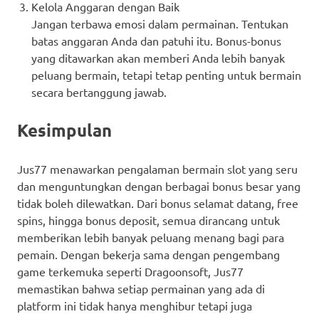
Kelola Anggaran dengan Baik
Jangan terbawa emosi dalam permainan. Tentukan
batas anggaran Anda dan patuhi itu. Bonus-bonus
yang ditawarkan akan memberi Anda lebih banyak
peluang bermain, tetapi tetap penting untuk bermain
secara bertanggung jawab.
Kesimpulan
Jus77 menawarkan pengalaman bermain slot yang seru
dan menguntungkan dengan berbagai bonus besar yang
tidak boleh dilewatkan. Dari bonus selamat datang, free
spins, hingga bonus deposit, semua dirancang untuk
memberikan lebih banyak peluang menang bagi para
pemain. Dengan bekerja sama dengan pengembang
game terkemuka seperti Dragoonsoft, Jus77
memastikan bahwa setiap permainan yang ada di
platform ini tidak hanya menghibur tetapi juga