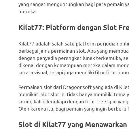
yang sangat menguntungkan bagi para pemain y
mereka.
Kilat77: Platform dengan Slot Fr
Kilat77 adalah salah satu platform perjudian on
berbagai jenis permainan slot. Apa yang membua
dengan penyedia perangkat lunak terkemuka, sep
dikenal dengan kemampuan mereka dalam mencip
secara visual, tetapi juga memiliki fitur-fitur b
Permainan slot dari Dragoonsoft yang ada di K
memikat. Slot-slot ini tidak hanya memiliki tema
sering kali dilengkapi dengan fitur free spin ya
Oleh karena itu, bagi pemain yang ingin berburu 
Slot di Kilat77 yang Menawarkan 