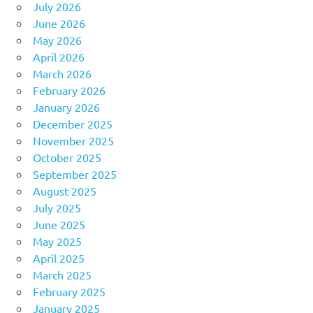
July 2026
June 2026
May 2026
April 2026
March 2026
February 2026
January 2026
December 2025
November 2025
October 2025
September 2025
August 2025
July 2025
June 2025
May 2025
April 2025
March 2025
February 2025
January 2025