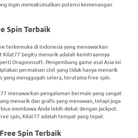
ang ingin memaksimalkan potensi kemenangan
ee Spin Terbaik
line terkemuka di Indonesia yang menawarkan
t Kilat77 begitu menarik adalah kemitraannya
erti Dragoonsoft. Pengembang game asal Asia ini
takan permainan slot yang tidak hanya menarik
onus yang menggugah selera, terutama free spin.
ilat77 menawarkan pengalaman bermain yang sangat
 yang menarik dan grafis yang menawan, tetapi juga
ng bisa membawa Anda lebih dekat dengan jackpot.
free spin, Kilat77 adalah tempat yang tepat.
Free Spin Terbaik