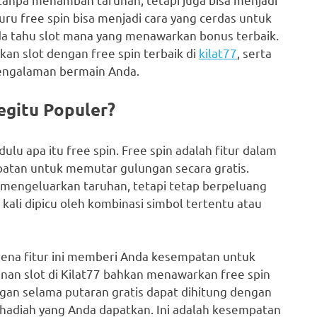
ru free spin bisa menjadi cara yang cerdas untuk
a tahu slot mana yang menawarkan bonus terbaik.
an slot dengan free spin terbaik di
kilat77
, serta
pengalaman bermain Anda.
egitu Populer?
ulu apa itu free spin. Free spin adalah fitur dalam
patan untuk memutar gulungan secara gratis.
s mengeluarkan taruhan, tetapi tetap berpeluang
kali dipicu oleh kombinasi simbol tertentu atau
arena fitur ini memberi Anda kesempatan untuk
an slot di Kilat77 bahkan menawarkan free spin
an selama putaran gratis dapat dihitung dengan
 hadiah yang Anda dapatkan. Ini adalah kesempatan