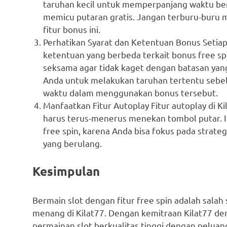
taruhan kecil untuk memperpanjang waktu b
memicu putaran gratis. Jangan terburu-buru
fitur bonus ini.
Perhatikan Syarat dan Ketentuan Bonus Setiap 
ketentuan yang berbeda terkait bonus free s
seksama agar tidak kaget dengan batasan ya
Anda untuk melakukan taruhan tertentu sebel
waktu dalam menggunakan bonus tersebut.
Manfaatkan Fitur Autoplay Fitur autoplay di 
harus terus-menerus menekan tombol putar. 
free spin, karena Anda bisa fokus pada strat
yang berulang.
Kesimpulan
Bermain slot dengan fitur free spin adalah sala
menang di Kilat77. Dengan kemitraan Kilat77 d
permainan slot berkualitas tinggi dengan peluan