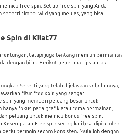
emicu free spin. Setiap free spin yang Anda
 seperti simbol wild yang meluas, yang bisa
 Spin di Kilat77
eberuntungan, tetapi juga tentang memilih permainan
a dengan bijak. Berikut beberapa tips untuk
tungkan Seperti yang telah dijelaskan sebelumnya,
awarkan fitur free spin yang sangat
ee spin yang memberi peluang besar untuk
 hanya fokus pada grafik atau tema permainan,
dan peluang untuk memicu bonus free spin.
Kesempatan Free spin sering kali bisa dipicu oleh
a perlu bermain secara konsisten. Mulailah dengan