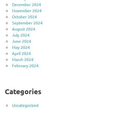
December 2024
November 2024
October 2024
September 2024
August 2024
July 2024
June 2024
May 2024
April 2024
March 2024
February 2024
Categories
Uncategorized