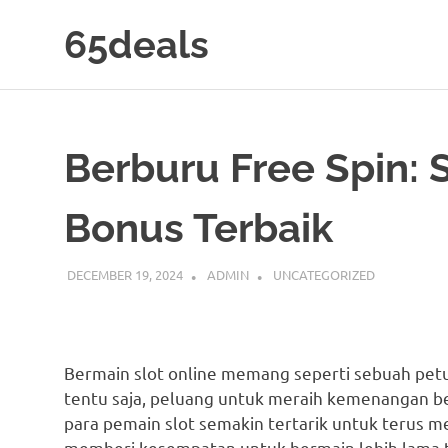
Skip
65deals
to
content
Berburu Free Spin: 
Bonus Terbaik
DECEMBER 19, 2024
ADMIN
UNCATEGORIZED
Bermain slot online memang seperti sebuah pet
tentu saja, peluang untuk meraih kemenangan be
para pemain slot semakin tertarik untuk terus me
memberi kesempatan untuk bermain lebih lama t