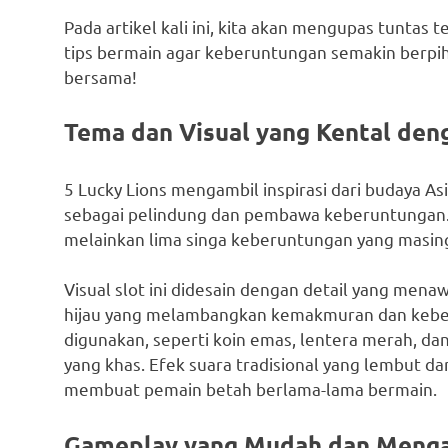
Pada artikel kali ini, kita akan mengupas tuntas t
tips bermain agar keberuntungan semakin berpih
bersama!
Tema dan Visual yang Kental de
5 Lucky Lions mengambil inspirasi dari budaya As
sebagai pelindung dan pembawa keberuntungan. 
melainkan lima singa keberuntungan yang masing
Visual slot ini didesain dengan detail yang me
hijau yang melambangkan kemakmuran dan keber
digunakan, seperti koin emas, lentera merah, da
yang khas. Efek suara tradisional yang lembut
membuat pemain betah berlama-lama bermain.
Gameplay yang Mudah dan Menga