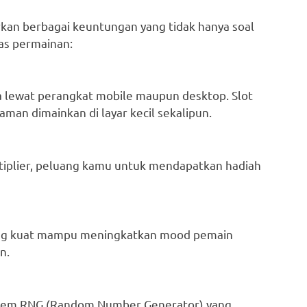
rkan berbagai keuntungan yang tidak hanya soal
tas permainan:
a lewat perangkat mobile maupun desktop. Slot
yaman dimainkan di layar kecil sekalipun.
ltiplier, peluang kamu untuk mendapatkan hadiah
ang kuat mampu meningkatkan mood pemain
n.
stem RNG (Random Number Generator) yang