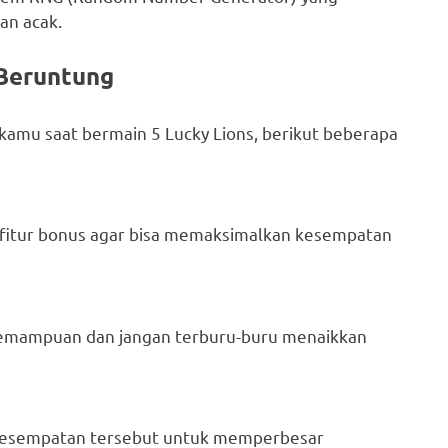
an acak.
 Beruntung
amu saat bermain 5 Lucky Lions, berikut beberapa
fitur bonus agar bisa memaksimalkan kesempatan
kemampuan dan jangan terburu-buru menaikkan
n kesempatan tersebut untuk memperbesar