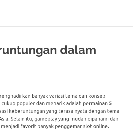
eruntungan dalam
u menghadirkan banyak variasi tema dan konsep
g cukup populer dan menarik adalah permainan
5
sasi keberuntungan yang terasa nyata dengan tema
sia. Selain itu, gameplay yang mudah dipahami dan
menjadi favorit banyak penggemar slot online.