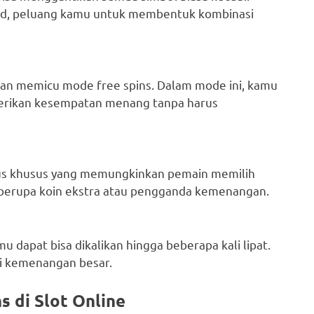
ild, peluang kamu untuk membentuk kombinasi
akan memicu mode free spins. Dalam mode ini, kamu
erikan kesempatan menang tanpa harus
onus khusus yang memungkinkan pemain memilih
berupa koin ekstra atau pengganda kemenangan.
u dapat bisa dikalikan hingga beberapa kali lipat.
i kemenangan besar.
 di Slot Online