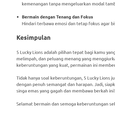
kemenangan tanpa mengeluarkan modal tam
Bermain dengan Tenang dan Fokus
Hindari terbawa emosi dan tetap fokus agar b
Kesimpulan
5 Lucky Lions adalah pilihan tepat bagi kamu yan
melimpah, dan peluang menang yang menggiurk
keberuntungan yang kuat, permainan ini member
Tidak hanya soal keberuntungan, 5 Lucky Lions 
dengan penuh semangat dan harapan. Jadi, sia
singa emas yang gagah dan membawa berkah ini
Selamat bermain dan semoga keberuntungan sel