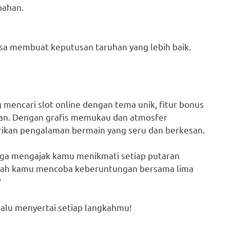
bahan.
isa membuat keputusan taruhan yang lebih baik.
g mencari slot online dengan tema unik, fitur bonus
an. Dengan grafis memukau dan atmosfer
ikan pengalaman bermain yang seru dan berkesan.
juga mengajak kamu menikmati setiap putaran
pkah kamu mencoba keberuntungan bersama lima
?
alu menyertai setiap langkahmu!