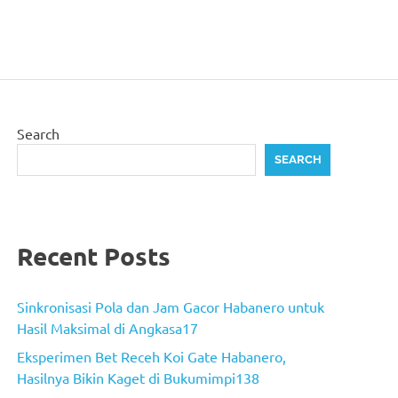
Search
SEARCH
Recent Posts
Sinkronisasi Pola dan Jam Gacor Habanero untuk
Hasil Maksimal di Angkasa17
Eksperimen Bet Receh Koi Gate Habanero,
Hasilnya Bikin Kaget di Bukumimpi138