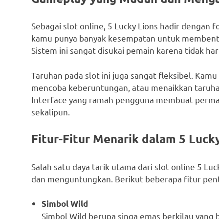
Sebagai slot online, 5 Lucky Lions hadir dengan 
kamu punya banyak kesempatan untuk membentu
Sistem ini sangat disukai pemain karena tidak ha
Taruhan pada slot ini juga sangat fleksibel. Kam
mencoba keberuntungan, atau menaikkan taruhan 
Interface yang ramah pengguna membuat permai
sekalipun.
Fitur-Fitur Menarik dalam 5 Luck
Salah satu daya tarik utama dari slot online 5 L
dan menguntungkan. Berikut beberapa fitur pent
Simbol Wild
Simbol Wild berupa singa emas berkilau yang 