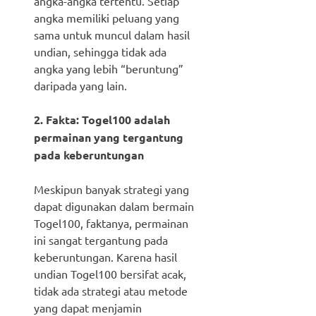
angka-angka tertentu. Setiap
angka memiliki peluang yang
sama untuk muncul dalam hasil
undian, sehingga tidak ada
angka yang lebih “beruntung”
daripada yang lain.
2. Fakta: Togel100 adalah
permainan yang tergantung
pada keberuntungan
Meskipun banyak strategi yang
dapat digunakan dalam bermain
Togel100, faktanya, permainan
ini sangat tergantung pada
keberuntungan. Karena hasil
undian Togel100 bersifat acak,
tidak ada strategi atau metode
yang dapat menjamin