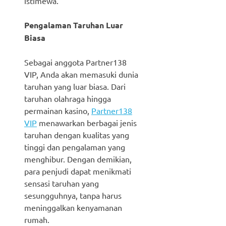
istimewa.
Pengalaman Taruhan Luar
Biasa
Sebagai anggota Partner138
VIP, Anda akan memasuki dunia
taruhan yang luar biasa. Dari
taruhan olahraga hingga
permainan kasino,
Partner138
VIP
menawarkan berbagai jenis
taruhan dengan kualitas yang
tinggi dan pengalaman yang
menghibur. Dengan demikian,
para penjudi dapat menikmati
sensasi taruhan yang
sesungguhnya, tanpa harus
meninggalkan kenyamanan
rumah.