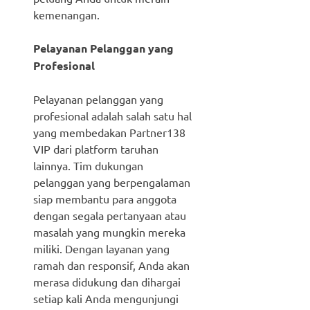
kemenangan.
Pelayanan Pelanggan yang
Profesional
Pelayanan pelanggan yang
profesional adalah salah satu hal
yang membedakan Partner138
VIP dari platform taruhan
lainnya. Tim dukungan
pelanggan yang berpengalaman
siap membantu para anggota
dengan segala pertanyaan atau
masalah yang mungkin mereka
miliki. Dengan layanan yang
ramah dan responsif, Anda akan
merasa didukung dan dihargai
setiap kali Anda mengunjungi