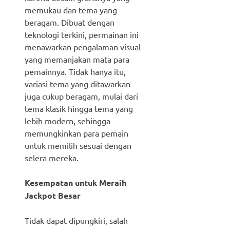
memukau dan tema yang
beragam. Dibuat dengan
teknologi terkini, permainan ini
menawarkan pengalaman visual
yang memanjakan mata para
pemainnya. Tidak hanya itu,
variasi tema yang ditawarkan
juga cukup beragam, mulai dari
tema klasik hingga tema yang
lebih modern, sehingga
memungkinkan para pemain
untuk memilih sesuai dengan
selera mereka.
Kesempatan untuk Meraih
Jackpot Besar
Tidak dapat dipungkiri, salah