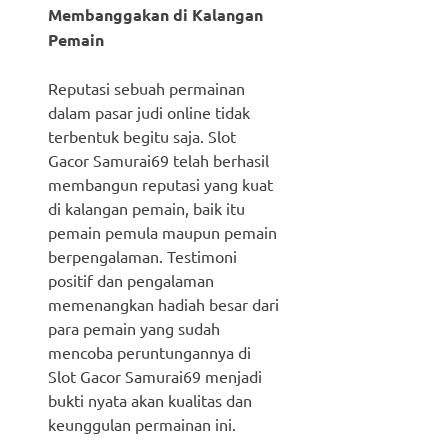
Membanggakan di Kalangan
Pemain
Reputasi sebuah permainan
dalam pasar judi online tidak
terbentuk begitu saja. Slot
Gacor Samurai69 telah berhasil
membangun reputasi yang kuat
di kalangan pemain, baik itu
pemain pemula maupun pemain
berpengalaman. Testimoni
positif dan pengalaman
memenangkan hadiah besar dari
para pemain yang sudah
mencoba peruntungannya di
Slot Gacor Samurai69 menjadi
bukti nyata akan kualitas dan
keunggulan permainan ini.