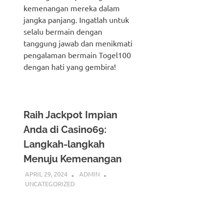
kemenangan mereka dalam
jangka panjang. Ingatlah untuk
selalu bermain dengan
tanggung jawab dan menikmati
pengalaman bermain Togel100
dengan hati yang gembira!
Raih Jackpot Impian
Anda di Casino69:
Langkah-langkah
Menuju Kemenangan
APRIL 29, 2024
ADMIN
UNCATEGORIZED