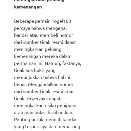
kemenangan
Beberapa pemain Togel100
percaya bahwa mengenal
bandar atau membeli nomor
dari sumber tidak resmi dapat
meningkatkan peluang
kemenangan mereka dalam
permainan ini. Namun, faktanya,
tidak ada bukti yang
menunjukkan bahwa hal ini
benar. Mengandalkan nomor
dari sumber tidak resmi atau
tidak terpercaya dapat
meningkatkan risiko penipuan
atau manipulasi hasil undian.
Penting untuk memilih bandar
yang terpercaya dan memasang