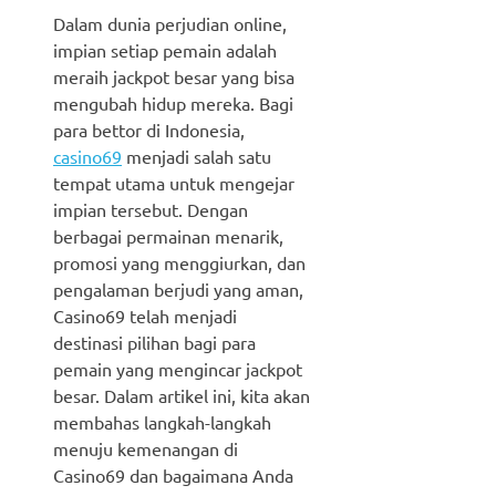
Dalam dunia perjudian online,
impian setiap pemain adalah
meraih jackpot besar yang bisa
mengubah hidup mereka. Bagi
para bettor di Indonesia,
casino69
menjadi salah satu
tempat utama untuk mengejar
impian tersebut. Dengan
berbagai permainan menarik,
promosi yang menggiurkan, dan
pengalaman berjudi yang aman,
Casino69 telah menjadi
destinasi pilihan bagi para
pemain yang mengincar jackpot
besar. Dalam artikel ini, kita akan
membahas langkah-langkah
menuju kemenangan di
Casino69 dan bagaimana Anda