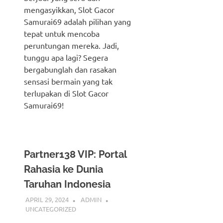
mengasyikkan, Slot Gacor
Samurai69 adalah pilihan yang
tepat untuk mencoba
peruntungan mereka. Jadi,
tunggu apa lagi? Segera
bergabunglah dan rasakan
sensasi bermain yang tak
terlupakan di Slot Gacor
Samurai69!
Partner138 VIP: Portal
Rahasia ke Dunia
Taruhan Indonesia
APRIL 29, 2024
ADMIN
UNCATEGORIZED