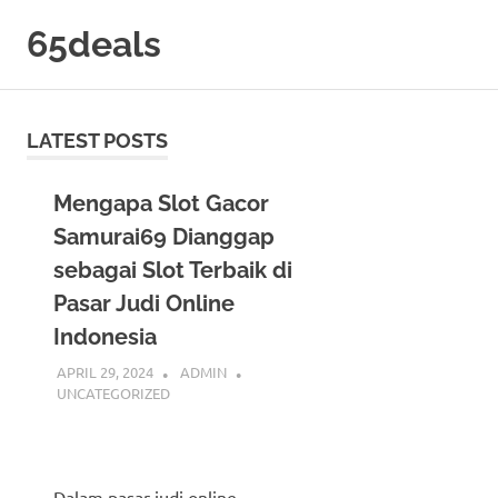
Skip
65deals
to
content
LATEST POSTS
Mengapa Slot Gacor
Samurai69 Dianggap
sebagai Slot Terbaik di
Pasar Judi Online
Indonesia
APRIL 29, 2024
ADMIN
UNCATEGORIZED
Dalam pasar judi online