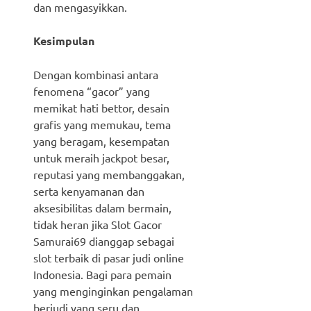
dan mengasyikkan.
Kesimpulan
Dengan kombinasi antara
fenomena “gacor” yang
memikat hati bettor, desain
grafis yang memukau, tema
yang beragam, kesempatan
untuk meraih jackpot besar,
reputasi yang membanggakan,
serta kenyamanan dan
aksesibilitas dalam bermain,
tidak heran jika Slot Gacor
Samurai69 dianggap sebagai
slot terbaik di pasar judi online
Indonesia. Bagi para pemain
yang menginginkan pengalaman
berjudi yang seru dan