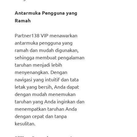
Antarmuka Pengguna yang
Ramah
Partner138 VIP menawarkan
antarmuka pengguna yang
ramah dan mudah digunakan,
sehingga membuat pengalaman
taruhan menjadi lebih
menyenangkan. Dengan
navigasi yang intuitif dan tata
letak yang bersih, Anda dapat
dengan mudah menemukan
taruhan yang Anda inginkan dan
menempatkan taruhan Anda
dengan cepat dan tanpa
kesulitan.