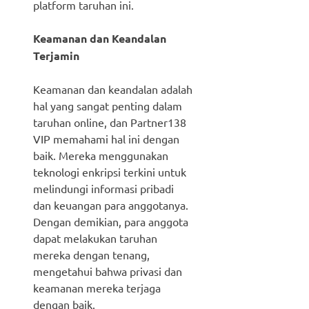
platform taruhan ini.
Keamanan dan Keandalan
Terjamin
Keamanan dan keandalan adalah
hal yang sangat penting dalam
taruhan online, dan Partner138
VIP memahami hal ini dengan
baik. Mereka menggunakan
teknologi enkripsi terkini untuk
melindungi informasi pribadi
dan keuangan para anggotanya.
Dengan demikian, para anggota
dapat melakukan taruhan
mereka dengan tenang,
mengetahui bahwa privasi dan
keamanan mereka terjaga
dengan baik.